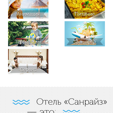
Анимация
Питание
Территория
Трансфер
Сервис
Отель «Санрайз»
— это: