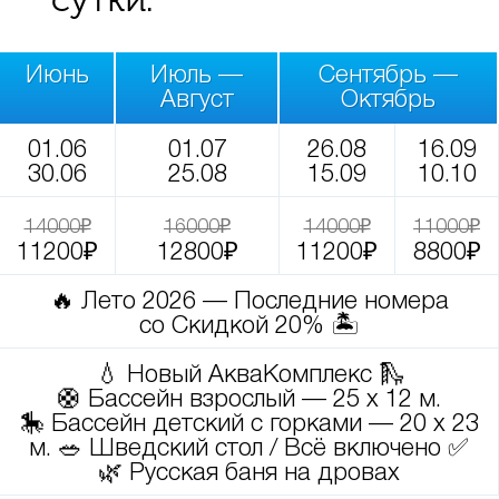
сутки:
Июнь
Июль —
Сентябрь —
Август
Октябрь
01.06
01.07
26.08
16.09
30.06
25.08
15.09
10.10
14000₽
16000₽
14000₽
11000₽
11200₽
12800₽
11200₽
8800₽
🔥 Лето 2026 — Последние номера
со Скидкой 20% 🏝️
💧 Новый АкваКомплекс 🛝
🛟 Бассейн взрослый — 25 х 12 м.
🎠 Бассейн детский с горками — 20 х 23
м. 🥗 Шведский стол / Всё включено ✅
🌿 Русская баня на дровах