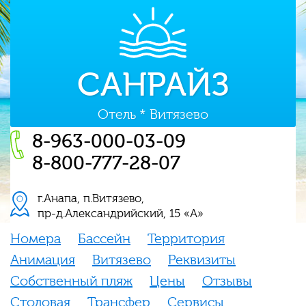
САНРАЙЗ
Отель * Витязево
8-963-000-03-09
8-800-777-28-07
г.Анапа, п.Витязево,
пр-д.Александрийский, 15 «А»
Номера
Бассейн
Территория
Анимация
Витязево
Реквизиты
Собственный пляж
Цены
Отзывы
Столовая
Трансфер
Сервисы